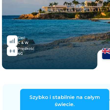
Egipt
Sieć
C & W
Prędkość
4G
Szybko i stabilnie na całym
świecie.