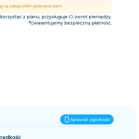
Eswatini
ey
za zakup eSIM i polecenie esim.
podróży
 korzystać z planu, przysługuje Ci zwrot pieniędzy.
*Gwarantujemy bezpieczną płatność.
Sprawdź zgodność
rędkość