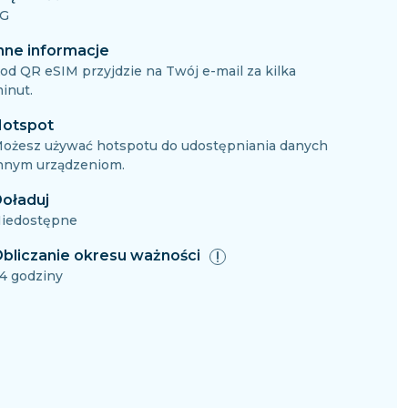
G
nne informacje
od QR eSIM przyjdzie na Twój e-mail za kilka
inut.
otspot
ożesz używać hotspotu do udostępniania danych
nnym urządzeniom.
oładuj
iedostępne
bliczanie okresu ważności
4 godziny