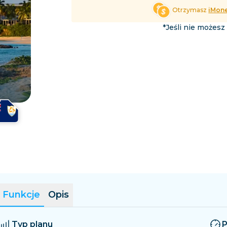
Salwador
Estonia
Otrzymasz
iMon
Przeglądaj wszystkie cele 
*Jeśli nie możesz
Funkcje
Opis
Typ planu
P