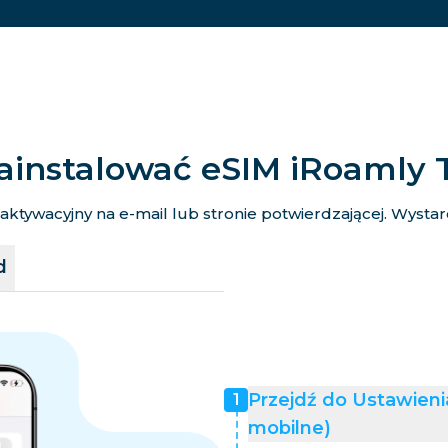
ainstalować eSIM iRoamly 
tywacyjny na e-mail lub stronie potwierdzającej. Wystarcz
d
Przejdź do Ustawien
1
mobilne)