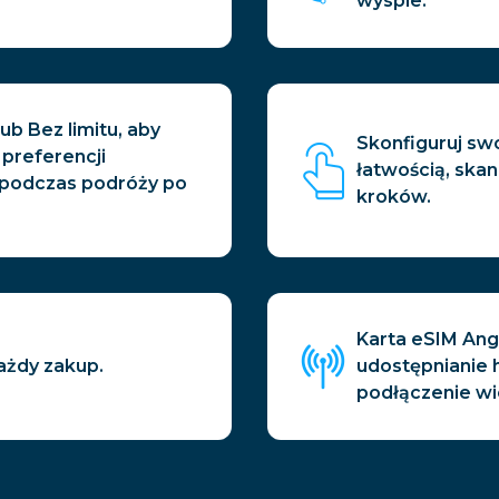
wyspie.
ub Bez limitu, aby
Skonfiguruj swo
preferencji
łatwością, ska
 podczas podróży po
kroków.
Karta eSIM Ang
ażdy zakup.
udostępnianie 
podłączenie wi