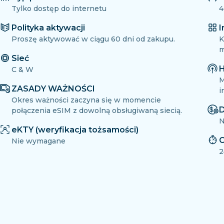
Tylko dostęp do internetu
4
Polityka aktywacji
I
Proszę aktywować w ciągu 60 dni od zakupu.
K
m
Sieć
H
C & W
M
ZASADY WAŻNOŚCI
i
Okres ważności zaczyna się w momencie
D
połączenia eSIM z dowolną obsługiwaną siecią.
N
eKTY (weryfikacja tożsamości)
O
Nie wymagane
2