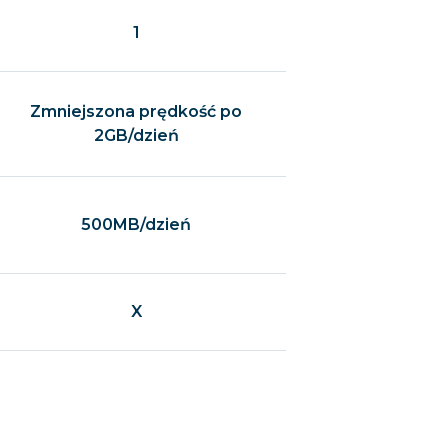
1
Zmniejszona prędkość po
2GB/dzień
500MB/dzień
X