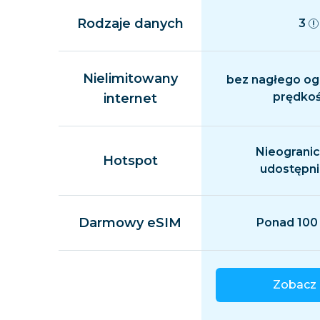
Rodzaje danych
3
Nielimitowany
bez nagłego og
prędkoś
internet
Nieograni
Hotspot
udostępni
Darmowy eSIM
Ponad 100
Zobacz 