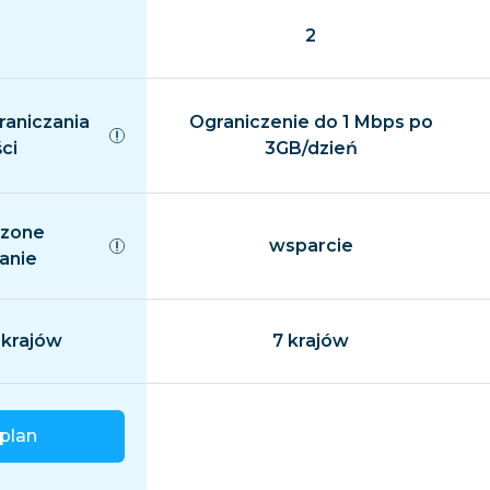
2
raniczania
Ograniczenie do 1 Mbps po
ci
3GB/dzień
czone
wsparcie
anie
 krajów
7 krajów
plan