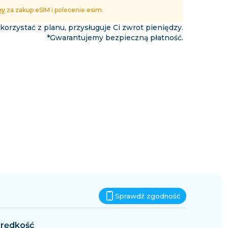
Eswatini
ey
za zakup eSIM i polecenie esim.
podróży
 korzystać z planu, przysługuje Ci zwrot pieniędzy.
*Gwarantujemy bezpieczną płatność.
Sprawdź zgodność
rędkość