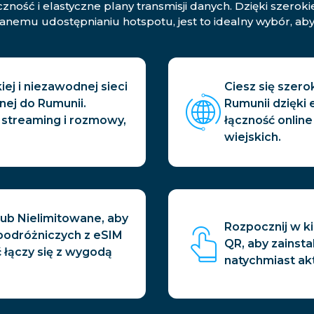
zność i elastyczne plany transmisji danych. Dzięki szero
anemu udostępnianiu hotspotu, jest to idealny wybór, aby
ej i niezawodnej sieci
Ciesz się szero
nej do Rumunii.
Rumunii dzięki
 streaming i rozmowy,
łączność online
wiejskich.
lub Nielimitowane, aby
Rozpocznij w k
podróżniczych z eSIM
QR, aby zainst
 łączy się z wygodą
natychmiast ak