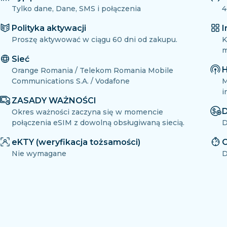
Tylko dane, Dane, SMS i połączenia
4
Polityka aktywacji
I
Proszę aktywować w ciągu 60 dni od zakupu.
K
m
Sieć
H
Orange Romania / Telekom Romania Mobile
Communications S.A. / Vodafone
M
i
ZASADY WAŻNOŚCI
D
Okres ważności zaczyna się w momencie
połączenia eSIM z dowolną obsługiwaną siecią.
D
eKTY (weryfikacja tożsamości)
O
Nie wymagane
D