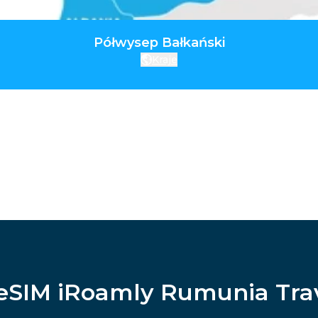
Półwysep Bałkański
Kraje
eSIM iRoamly Rumunia Tra