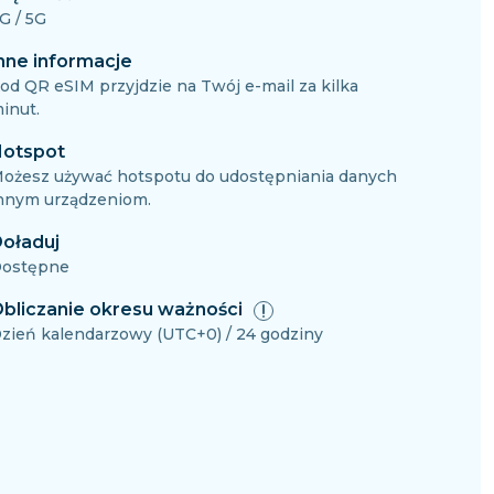
G / 5G
nne informacje
od QR eSIM przyjdzie na Twój e-mail za kilka
inut.
otspot
ożesz używać hotspotu do udostępniania danych
nnym urządzeniom.
oładuj
ostępne
bliczanie okresu ważności
zień kalendarzowy (UTC+0) / 24 godziny