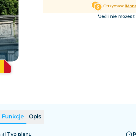
Salwador
Estonia
Otrzymasz
iMon
Przeglądaj wszystkie cele 
*Jeśli nie możesz
Funkcje
Opis
Typ planu
P