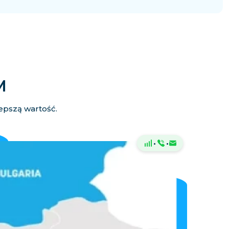
M
lepszą wartość.
·
·