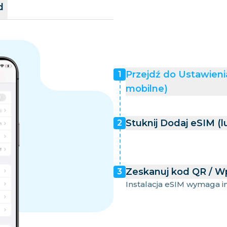
d
Przejdź do Ustawien
1
mobilne)
Stuknij Dodaj eSIM (
2
Zeskanuj kod QR / W
3
Instalacja eSIM wymaga int