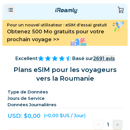
Pour un nouvel utilisateur : eSIM d'essai gratuit
Obtenez 500 Mo gratuits pour votre
prochain voyage
>>
Excellent
Basé sur
2691
avis
Plans eSIM pour les voyageurs
vers la Roumanie
Type de Données
Jours de Service
Données Journalières
USD: $
0,00
(≈0,00 $US / Jour)