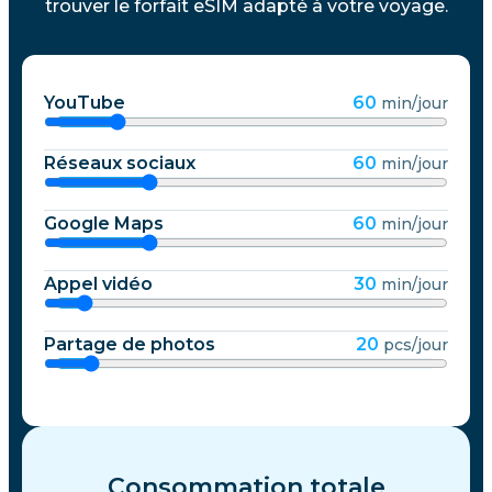
trouver le forfait eSIM adapté à votre voyage.
YouTube
60
min/jour
Réseaux sociaux
60
min/jour
Google Maps
60
min/jour
Appel vidéo
30
min/jour
Partage de photos
20
pcs/jour
Consommation totale