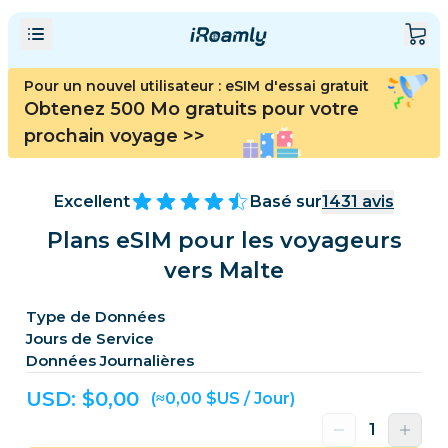
Pour un nouvel utilisateur : eSIM d'essai gratuit
Obtenez 500 Mo gratuits pour votre
prochain voyage
>>
Excellent
Basé sur
1431
avis
Plans eSIM pour les voyageurs
vers Malte
Type de Données
Jours de Service
Données Journalières
USD: $
0,00
(≈0,00 $US / Jour)