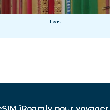
Laos
’eSIM iRoamly pour voyag