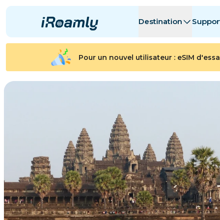
Destination
Suppor
eSIMs locales
Itinéraire
Toutes les de
Toutes les de
Pour un nouvel utilisateur : eSIM d'essa
Albanie
Canada
eSIMs régionales
Argentine
Azerbaïdjan
Belgique
Bulgarie
Tchad