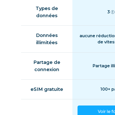
Types de
3
données
Données
aucune réductio
de vite
illimitées
Partage de
Partage ill
connexion
eSIM gratuite
100+ p
Voir le f