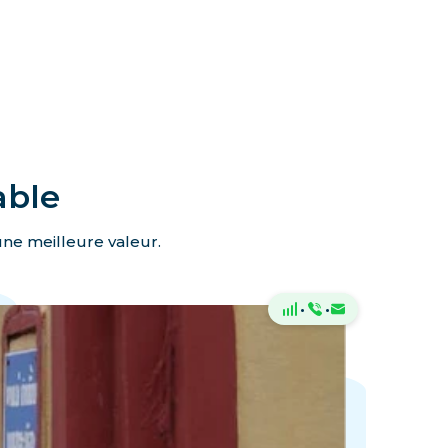
able
une meilleure valeur.
·
·