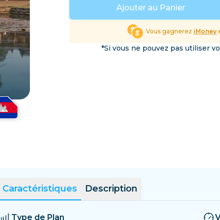
Salvador
Estonie
Ajouter au Panier
Explorer toutes les destin
Vous gagnerez
iMoney
e
*Si vous ne pouvez pas utiliser v
Caractéristiques
Description
Type de Plan
V