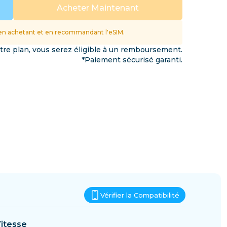
Eswatini
Acheter Maintenant
ations
n achetant et en recommandant l'eSIM.
otre plan, vous serez éligible à un remboursement.
*Paiement sécurisé garanti.
Vérifier la Compatibilité
itesse