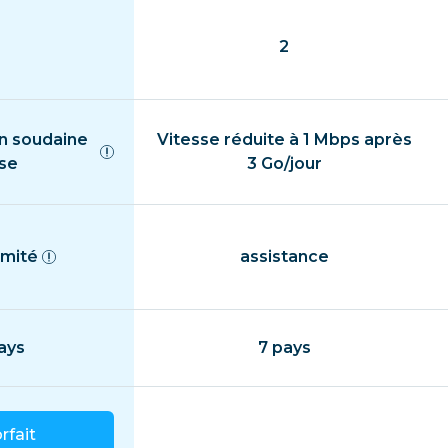
2
n soudaine
Vitesse réduite à 1 Mbps après
sse
3 Go/jour
imité
assistance
ays
7 pays
orfait