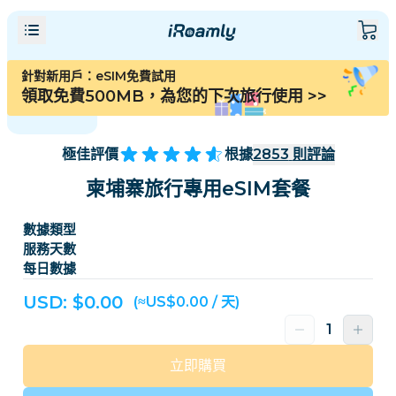
針對新用戶：eSIM免費試用
領取免費500MB，為您的下次旅行使用
>>
極佳評價
根據
2853
則評論
柬埔寨旅行專用eSIM套餐
數據類型
服務天數
每日數據
USD: $
0.00
(≈US$0.00 / 天)
立即購買