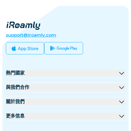
support@iroamly.com
熱門國家
美國
與我們合作
英國
批發平台
關於我們
土耳其
聯盟計劃
關於 iRoamly
更多信息
法國
API 文檔
聯絡我們
支援中心
泰國