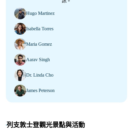
訊。
Hugo Martinez
Isabella Torres
Maria Gomez
Aarav Singh
Dr. Linda Cho
James Peterson
列支敦士登觀光景點與活動