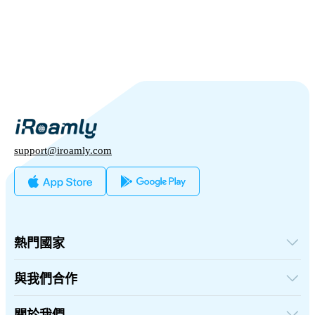
support@iroamly.com
熱門國家
美國
英國
與我們合作
土耳其
批發平台
法國
推薦及賺取