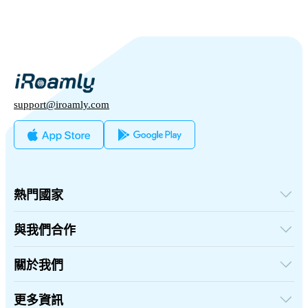
support@iroamly.com
熱門國家
美國
英國
與我們合作
土耳其
批發平台
法國
推薦及賺取
關於我們
泰國
聯盟計劃
日本
關於iRoamly
API 文檔
義大利
聯絡我們
更多資訊
印度