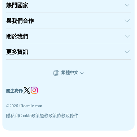
熱門國家
美國
英國
與我們合作
土耳其
批發平台
法國
推薦及賺取
關於我們
泰國
聯盟計劃
日本
關於iRoamly
API 文檔
義大利
聯絡我們
更多資訊
印度
支援中心
西班牙
數據計算器
eSIM 評論
繁體中文
作者團隊
eSIM 相容機型列表
eSIM 知識
關注我們:
©2026 iRoamly.com
隱私和Cookie政策
退款政策
條款及條件