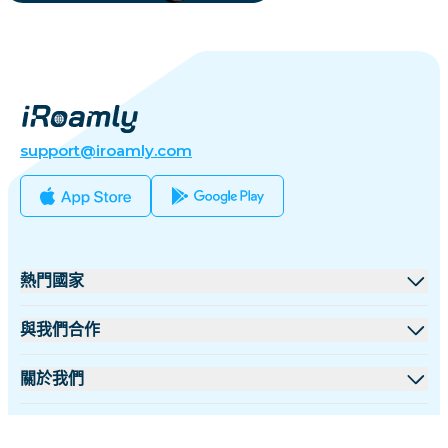
support@iroamly.com
熱門國家
美國
與我們合作
英國
批發平台
關於我們
土耳其
聯盟計劃
關於 iRoamly
更多信息
法國
API 文檔