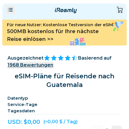
Für neue Nutzer: Kostenlose Testversion der eSIM
500MB kostenlos für Ihre nächste
Reise einlösen
>>
Ausgezeichnet
Basierend auf
1968
Bewertungen
eSIM-Pläne für Reisende nach
Guatemala
Datentyp
Service-Tage
Tagesdaten
USD: $
0,00
(≈0,00 $ / Tag)