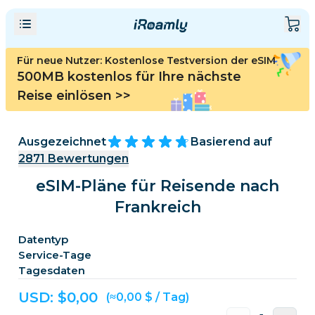
Für neue Nutzer: Kostenlose Testversion der eSIM
500MB kostenlos für Ihre nächste
Reise einlösen
>>
Ausgezeichnet
Basierend auf
2871
Bewertungen
eSIM-Pläne für Reisende nach
Frankreich
Datentyp
Service-Tage
Tagesdaten
USD: $
0,00
(≈0,00 $ / Tag)