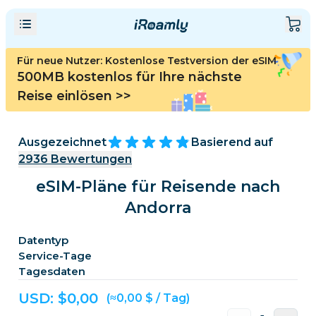
Für neue Nutzer: Kostenlose Testversion der eSIM
500MB kostenlos für Ihre nächste
Reise einlösen
>>
Ausgezeichnet
Basierend auf
2936
Bewertungen
eSIM-Pläne für Reisende nach
Andorra
Datentyp
Service-Tage
Tagesdaten
USD: $
0,00
(≈0,00 $ / Tag)