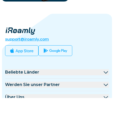
support@iroamly.com
Beliebte Länder
Vereinigte Staaten
Werden Sie unser Partner
Vereinigtes Königreich
Großhandelsplattform
Über Uns
Türkei
Affiliate-Programm
Über iRoamly
Mehr Infos
Frankreich
API-Dokumentation