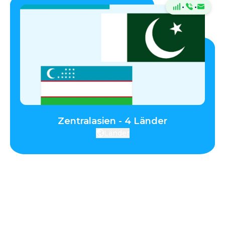
·
·
Zentralasien - 4 Länder
Länder