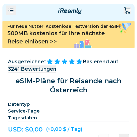
Für neue Nutzer: Kostenlose Testversion der eSIM
500MB kostenlos für Ihre nächste
Reise einlösen
>>
Ausgezeichnet
Basierend auf
3241
Bewertungen
eSIM-Pläne für Reisende nach
Österreich
Datentyp
Service-Tage
Tagesdaten
USD: $
0,00
(≈0,00 $ / Tag)