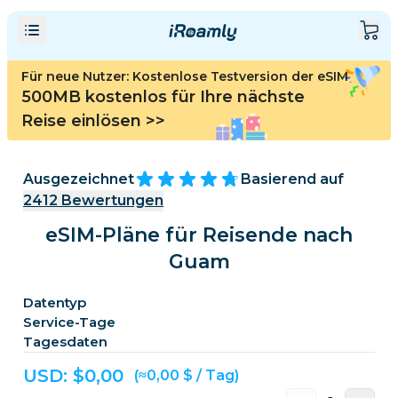
Für neue Nutzer: Kostenlose Testversion der eSIM
500MB kostenlos für Ihre nächste
Reise einlösen
>>
Ausgezeichnet
Basierend auf
2412
Bewertungen
eSIM-Pläne für Reisende nach
Guam
Datentyp
Service-Tage
Tagesdaten
USD: $
0,00
(≈0,00 $ / Tag)