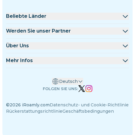
Beliebte Länder
Vereinigte Staaten
Werden Sie unser Partner
Vereinigtes Königreich
Großhandelsplattform
Über Uns
Türkei
Affiliate-Programm
Über iRoamly
Mehr Infos
Frankreich
API-Dokumentation
Kontaktieren Sie uns
Support-Center
Thailand
Deutsch
Datenrechner
Japan
FOLGEN SIE UNS:
eSIM-Bewertungen
Italien
©2026 iRoamly.com
Datenschutz- und Cookie-Richtlinie
Autorenteam
Indien
Rückerstattungsrichtlinie
Geschäftsbedingungen
Unterstützte eSIM-Geräte
Spanien
eSIM-Wissen