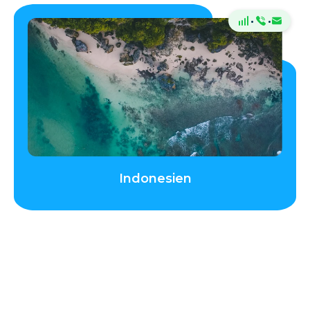
·
·
Indonesien