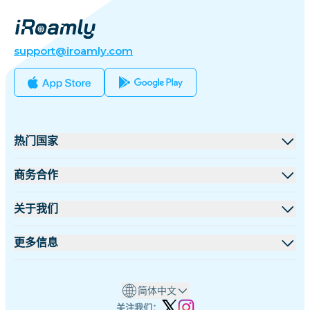
support@iroamly.com
热门国家
美国
商务合作
英国
批发平台
关于我们
土耳其
联盟计划
关于 iRoamly
更多信息
法国
API 文档
联系我们
支持中心
泰国
简体中文
设备流量计算器
日本
关注我们：