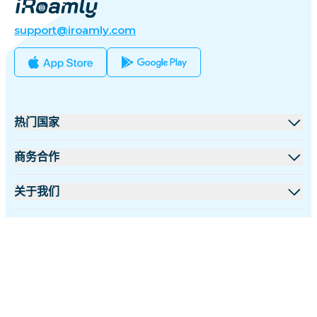
support@iroamly.com
热门国家
美国
商务合作
英国
批发平台
关于我们
土耳其
联盟计划
关于 iRoamly
更多信息
法国
API 文档
联系我们
支持中心
泰国
简体中文
设备流量计算器
日本
关注我们：
eSIM套餐测评
意大利