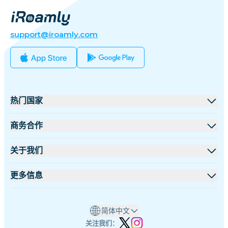
support@iroamly.com
热门国家
美国
商务合作
英国
批发平台
关于我们
土耳其
联盟计划
关于 iRoamly
更多信息
法国
API 文档
联系我们
支持中心
泰国
简体中文
设备流量计算器
日本
关注我们：