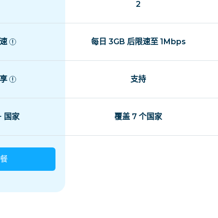
2
速
每日 3GB 后限速至 1Mbps
享
支持
+ 国家
覆盖 7 个国家
餐