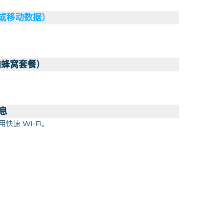
（或移动数据）
加蜂窝套餐）
息
快速 Wi-Fi。