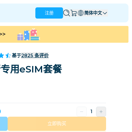
注册
简体中文
>>
安圭拉
安提瓜和巴布达
澳大利亚
奥地利
基于
2825
条评价
巴巴多斯
白俄罗斯
专用eSIM套餐
那
巴西
文莱
加拿大
开曼群岛
哥伦比亚
刚果民主共和国
克罗地亚
塞浦路斯
天）
多米尼加共和国
厄瓜多尔
立即购买