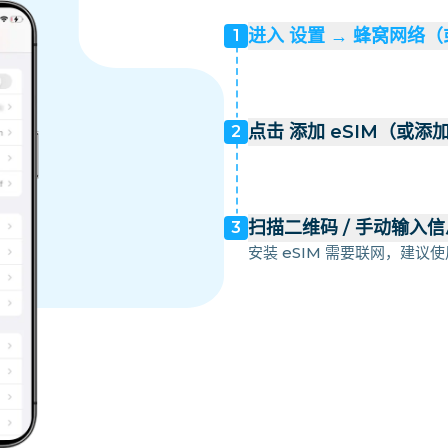
进入 设置 → 蜂窝网络
1
点击 添加 eSIM（或添
2
扫描二维码 / 手动输入信
3
安装 eSIM 需要联网，建议使用