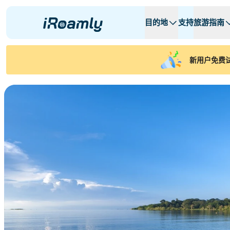
目的地
支持
旅游指南
本地eSIM
旅行日程
所有目的地
所有目的地
A -
A -
新用户免费试
阿尔巴尼亚
加拿大
区域eSIM
阿根廷
阿塞拜疆
比利时
保加利亚
查德
刚果共和国
捷克共和国