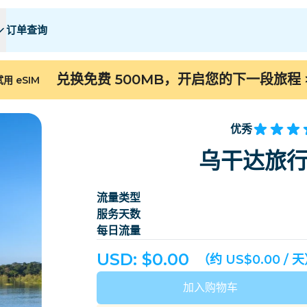
订单查询
 E
 E
F - I
F - I
J - O
J - O
P - S
P - S
T - Z
T - Z
兑换免费 500MB，开启您的下一段旅程
用 eSIM
阿尔及利亚
中国
安道尔
欧洲
亚美尼亚
阿鲁巴
优秀
巴林
孟加拉国
乌干达旅行
百慕大
波斯尼亚和黑塞哥维
流量类型
柬埔寨
喀麦隆
服务天数
智利
中国
每日流量
哥斯达黎加
科特迪瓦
USD: $
0.00
（约 US$0.00 / 
丹麦
多米尼克
加入购物车