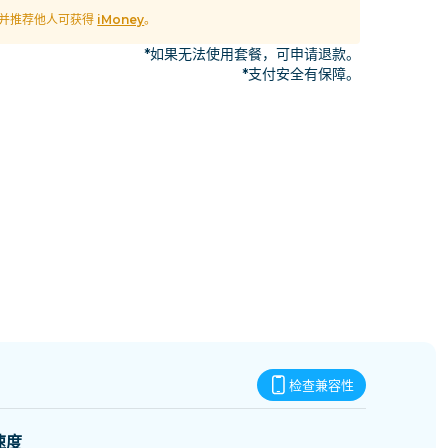
斯威士兰
M 并推荐他人可获得
iMoney
。
*如果无法使用套餐，可申请退款。
*支付安全有保障。
检查兼容性
速度