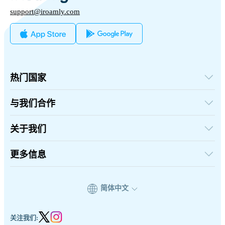
support@iroamly.com
热门国家
美国
英国
与我们合作
土耳其
批发平台
法国
推荐并赚取奖励
关于我们
泰国
联盟计划
日本
关于iRoamly
API 文档
意大利
联系我们
更多信息
印度
支持中心
西班牙
设备流量计算器
eSIM套餐测评
简体中文
专家团队
支持eSIM的机型列表
eSIM 知识
关注我们: