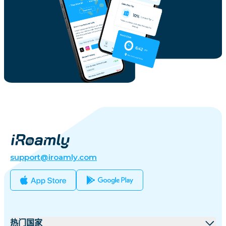
support@iroamly.com
热门国家