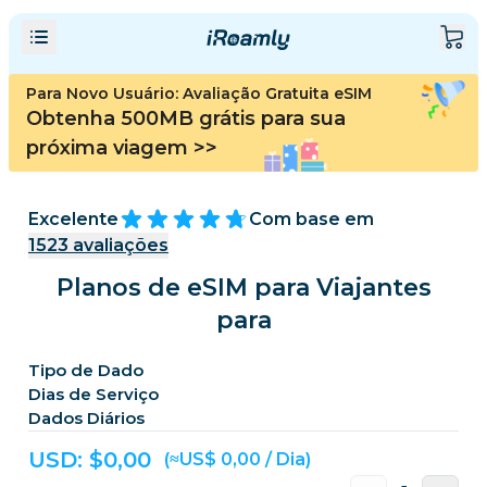
Para Novo Usuário: Avaliação Gratuita eSIM
Obtenha 500MB grátis para sua
próxima viagem
>>
Excelente
Com base em
1523
avaliações
Planos de eSIM para Viajantes
para
Tipo de Dado
Dias de Serviço
Dados Diários
USD: $
0,00
(≈US$ 0,00 / Dia)