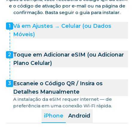
Indonésia
e o código de ativação por e-mail ou na página de
confirmação. Basta seguir o guia para instalar.
Macau
Vá em Ajustes → Celular (ou Dados
1
Móveis)
Bangladesh
Toque em Adicionar eSIM (ou Adicionar
2
Plano Celular)
Escaneie o Código QR / Insira os
3
Detalhes Manualmente
A instalação da eSIM requer internet — de
preferência em uma conexão Wi-Fi rápida.
iPhone
Android