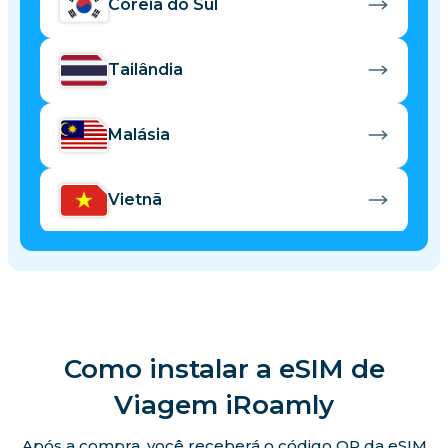
Coreia do Sul
Tailândia
Malásia
Vietnã
Singapura
Taiwan
Como instalar a eSIM de
Hong Kong
Viagem iRoamly
Após a compra, você receberá o código QR da eSIM