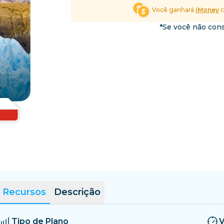
El Salvador
Estônia
Você ganhará
iMoney
c
Explore Todos os Desti
*Se você não cons
Recursos
Descrição
Tipo de Plano
V