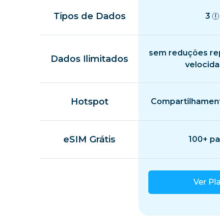
Tipos de Dados
3
sem reduções re
Dados Ilimitados
velocid
Hotspot
Compartilhament
eSIM Grátis
100+ pa
Ver Pl