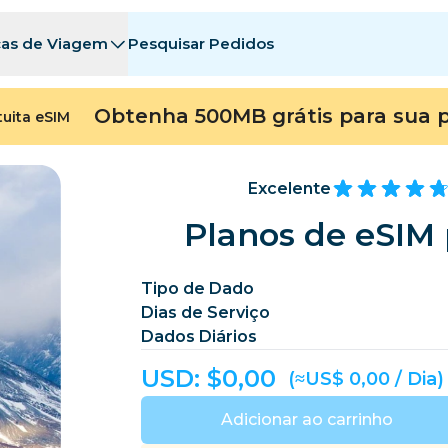
cas de Viagem
Pesquisar Pedidos
tinos
tinos
A - E
A - E
F - I
F - I
J - O
J - O
P - S
P - S
T - Z
T - Z
Obtenha 500MB grátis para sua 
tuita eSIM
Argélia
China
Andorra
Europa
Armênia
Aruba
Excelente
Bahrein
Bangladesh
Planos de eSIM 
Bermudas
Bósnia e Herzeg
Tipo de Dado
Camboja
Camarões
Dias de Serviço
Chile
China
Dados Diários
República del Congo
Costa Rica
Costa do Marfim
USD: $
0,00
(≈US$ 0,00 / Dia)
heca
Dinamarca
Dominica
Adicionar ao carrinho