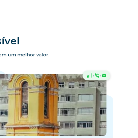
ível
ecem um melhor valor.
·
·