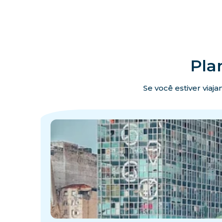
Pla
Se você estiver viaj
·
·