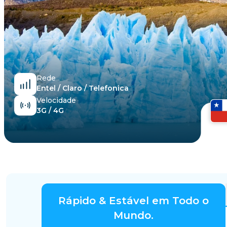
Egito
Rede
Entel / Claro / Telefonica
Velocidade
3G / 4G
Rápido & Estável em Todo o
Mundo.