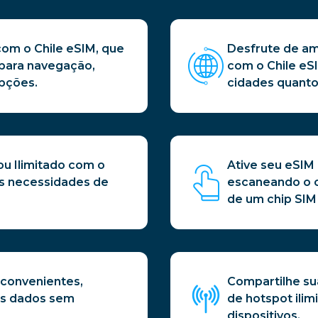
om o Chile eSIM, que
Desfrute de am
 para navegação,
com o Chile eS
upções.
cidades quanto
 ou Ilimitado com o
Ative seu eSIM
as necessidades de
escaneando o c
de um chip SIM 
 convenientes,
Compartilhe su
us dados sem
de hotspot ilim
dispositivos.