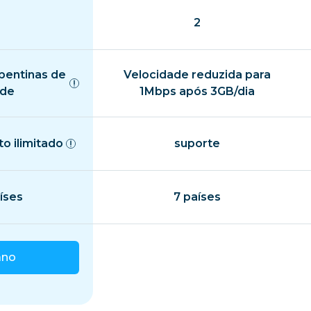
2
pentinas de
Velocidade reduzida para
ade
1Mbps após 3GB/dia
o ilimitado
suporte
íses
7 países
ano