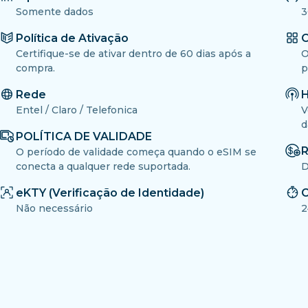
Somente dados
3
Política de Ativação
O
Certifique-se de ativar dentro de 60 dias após a
O
compra.
p
Rede
H
Entel / Claro / Telefonica
V
d
POLÍTICA DE VALIDADE
R
O período de validade começa quando o eSIM se
conecta a qualquer rede suportada.
D
eKTY (Verificação de Identidade)
C
Não necessário
2