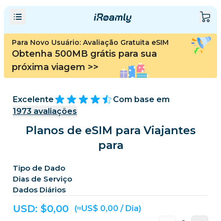
Para Novo Usuário: Avaliação Gratuita eSIM
Obtenha 500MB grátis para sua
próxima viagem
>>
Excelente
Com base em
1973
avaliações
Planos de eSIM para Viajantes
para
Tipo de Dado
Dias de Serviço
Dados Diários
USD: $
0,00
(≈US$ 0,00 / Dia)