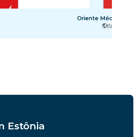
Oriente Médio - 8 Pa
Países
m Estônia