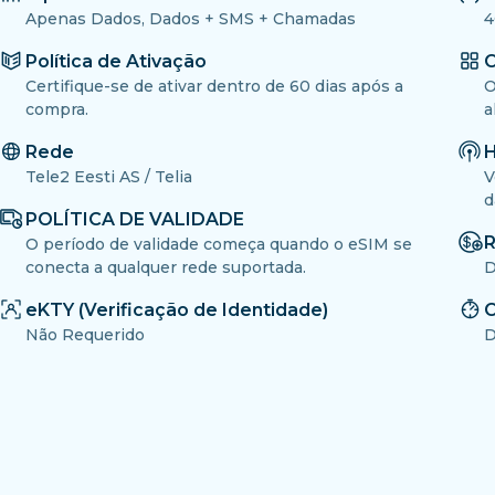
Apenas Dados, Dados + SMS + Chamadas
4
Política de Ativação
O
Certifique-se de ativar dentro de 60 dias após a
O
compra.
a
Rede
H
Tele2 Eesti AS / Telia
V
d
POLÍTICA DE VALIDADE
R
O período de validade começa quando o eSIM se
conecta a qualquer rede suportada.
D
eKTY (Verificação de Identidade)
C
Não Requerido
D