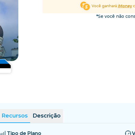
El Salvador
Estônia
Você ganhará
iMoney
c
Explore Todos os Desti
*Se você não cons
Recursos
Descrição
Tipo de Plano
V