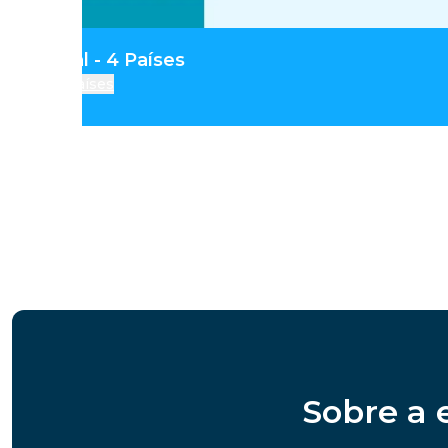
ia Central - 4 Países
Países
Sobre a 