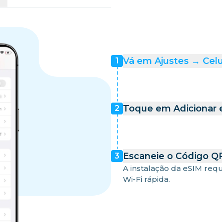
Vá em Ajustes → Celu
1
Toque em Adicionar e
2
Escaneie o Código QR
3
A instalação da eSIM req
Wi-Fi rápida.