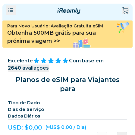
Para Novo Usuário: Avaliação Gratuita eSIM
Obtenha 500MB grátis para sua
próxima viagem
>>
Excelente
Com base em
2640
avaliações
Planos de eSIM para Viajantes
para
Tipo de Dado
Dias de Serviço
Dados Diários
USD: $
0,00
(≈US$ 0,00 / Dia)