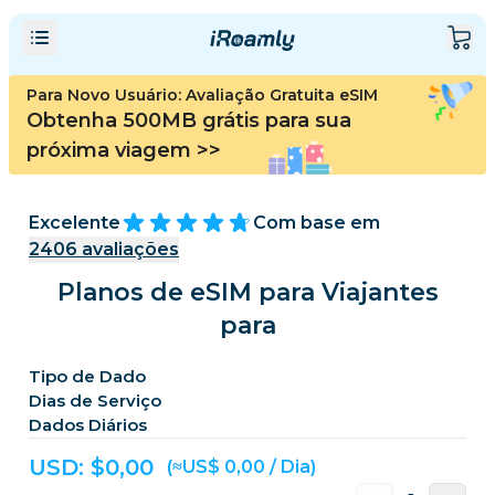
Para Novo Usuário: Avaliação Gratuita eSIM
Obtenha 500MB grátis para sua
próxima viagem
>>
Excelente
Com base em
2406
avaliações
Planos de eSIM para Viajantes
para
Tipo de Dado
Dias de Serviço
Dados Diários
USD: $
0,00
(≈US$ 0,00 / Dia)