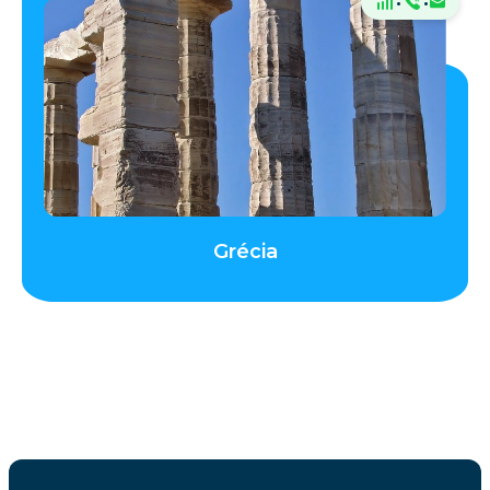
·
·
Grécia