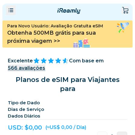
Para Novo Usuário: Avaliação Gratuita eSIM
Obtenha 500MB grátis para sua
próxima viagem
>>
Excelente
Com base em
566
avaliações
Planos de eSIM para Viajantes
para
Tipo de Dado
Dias de Serviço
Dados Diários
USD: $
0,00
(≈US$ 0,00 / Dia)