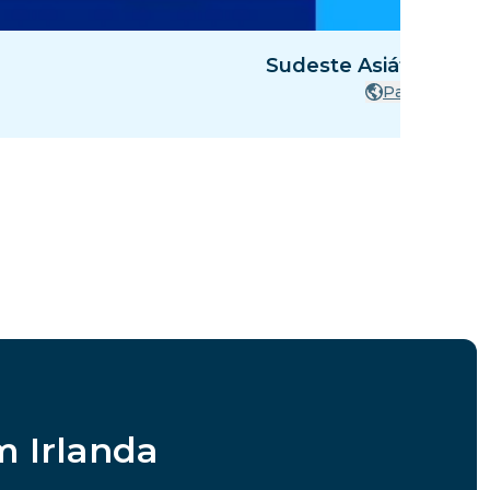
Sudeste Asiático: 4 P
Países
m Irlanda