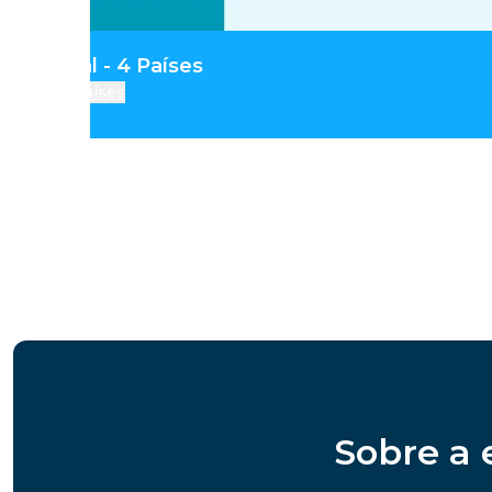
ia Central - 4 Países
Países
Sobre a 