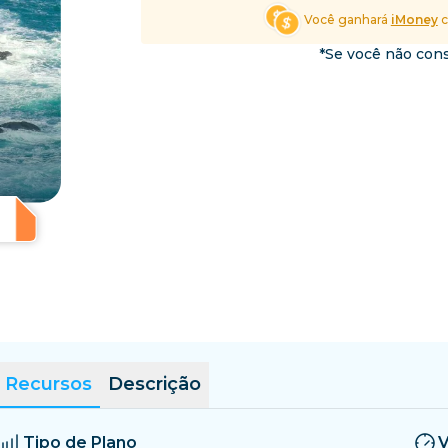
El Salvador
Estônia
Você ganhará
iMoney
c
Explore Todos os Desti
*Se você não cons
Recursos
Descrição
Tipo de Plano
V