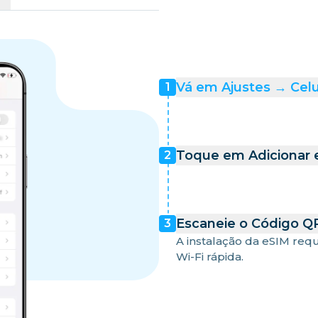
Vá em Ajustes → Celu
1
Toque em Adicionar e
2
Escaneie o Código QR
3
A instalação da eSIM req
Wi-Fi rápida.