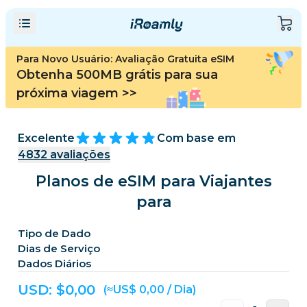
Para Novo Usuário: Avaliação Gratuita eSIM
Obtenha 500MB grátis para sua
próxima viagem
>>
Excelente
Com base em
4832
avaliações
Planos de eSIM para Viajantes
para
Tipo de Dado
Dias de Serviço
Dados Diários
USD: $
0,00
(≈US$ 0,00 / Dia)