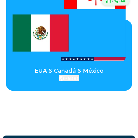
·
·
EUA & Canadá & México
Países