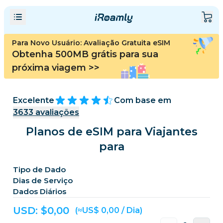
Para Novo Usuário: Avaliação Gratuita eSIM
Obtenha 500MB grátis para sua
próxima viagem
>>
Excelente
Com base em
3633
avaliações
Planos de eSIM para Viajantes
para
Tipo de Dado
Dias de Serviço
Dados Diários
USD: $
0,00
(≈US$ 0,00 / Dia)