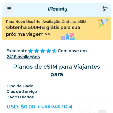
Para Novo Usuário: Avaliação Gratuita eSIM
Obtenha 500MB grátis para sua
próxima viagem
>>
Excelente
Com base em
2418
avaliações
Planos de eSIM para Viajantes
para
Tipo de Dado
Dias de Serviço
Dados Diários
USD: $
0,00
(≈US$ 0,00 / Dia)