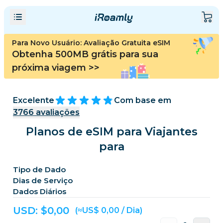
Para Novo Usuário: Avaliação Gratuita eSIM
Obtenha 500MB grátis para sua
próxima viagem
>>
Excelente
Com base em
3766
avaliações
Planos de eSIM para Viajantes
para
Tipo de Dado
Dias de Serviço
Dados Diários
USD: $
0,00
(≈US$ 0,00 / Dia)