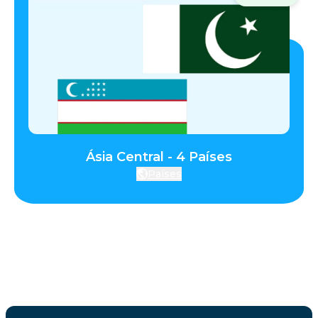
Ásia Central - 4 Países
Países