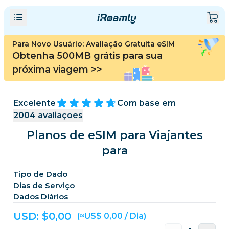
Para Novo Usuário: Avaliação Gratuita eSIM
Obtenha 500MB grátis para sua
próxima viagem
>>
Excelente
Com base em
2004
avaliações
Planos de eSIM para Viajantes
para
Tipo de Dado
Dias de Serviço
Dados Diários
USD: $
0,00
(≈US$ 0,00 / Dia)