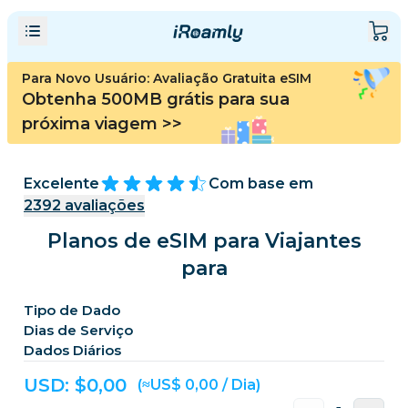
Para Novo Usuário: Avaliação Gratuita eSIM
Obtenha 500MB grátis para sua
próxima viagem
>>
Excelente
Com base em
2392
avaliações
Planos de eSIM para Viajantes
para
Tipo de Dado
Dias de Serviço
Dados Diários
USD: $
0,00
(≈US$ 0,00 / Dia)