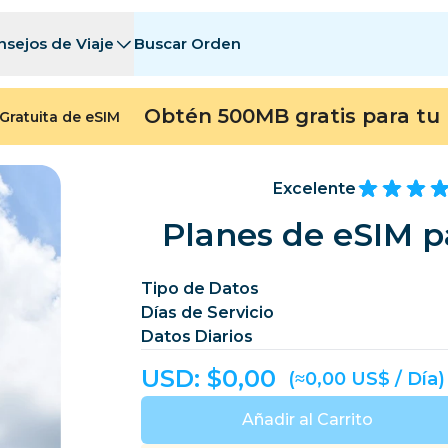
nsejos de Viaje
Buscar Orden
tinos
tinos
A - E
A - E
F - I
F - I
J - O
J - O
P - S
P - S
T - Z
T - Z
Obtén 500MB gratis para tu 
Gratuita de eSIM
Argelia
China
Andorra
Europa
Armenia
Aruba
Excelente
Baréin
Bangladés
Planes de eSIM p
Bermudas
Bosn
Tipo de Datos
Camboya
Camerún
Días de Servicio
Chile
China
Datos Diarios
ngo
Costa Rica
Costa de Marfil
USD: $
0,00
(≈0,00 US$ / Día)
heca
Dinamarca
Dominica
Añadir al Carrito