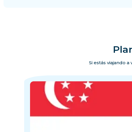
Pla
Si estás viajando a
·
·