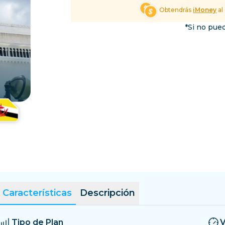
El Salvador
Estonia
Obtendrás
iMoney
al
Explorar Todos los Dest
*Si no pued
Características
Descripción
Tipo de Plan
V