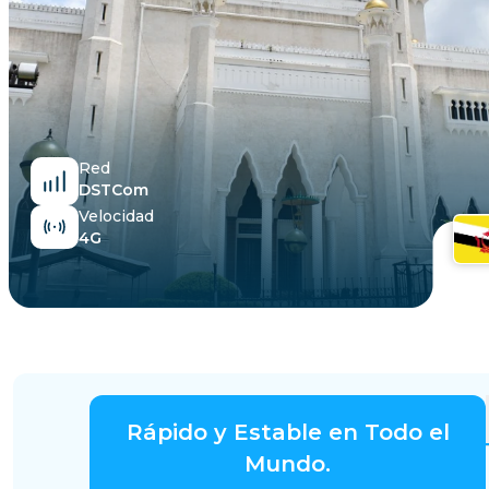
Egipto
Red
DSTCom
Velocidad
4G
Rápido y Estable en Todo el
Mundo.