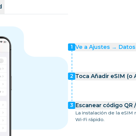
d
Ve a Ajustes → Datos 
1
Toca Añadir eSIM (o 
2
Escanear código QR 
3
La instalación de la eSIM
Wi-Fi rápido.