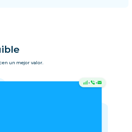
ible
ecen un mejor valor.
·
·