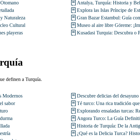
o Otomano
Antalya, Turquía: Historia y Be
tallada
Explora las Islas Príncipe de Es
 y Naturaleza
Gran Bazar Estambul: Guía com
leo Cultural
Museo al aire libre Göreme: ¡Imp
nes playeras
Kusadasi Turquia: Descubra o P
rquía
que definen a Turquía.
es Modernos
Descubre delicias del desayuno 
el sabor
Té turco: Una rica tradición que
turo
Explorando ensaladas turcas: Re
ndurma
Angora Turco: La Guía Definiti
llada
Historia de Turquía: De la Ant
estría
¿Qué es la Delicia Turca? Histor