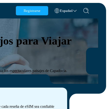
Registrarse
Español
Bélgica
Brunéi
jos para Viajar
Chile
China
República Checa
Dinamarca
Estonia
ta los espectaculares paisajes de Capadocia.
os
ue cada reseña de eSIM sea confiable