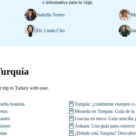
e informativa para tu viaje.
Isabella Torres
Ma
Dr. Linda Cho
Ja
Turquía
 trip to Turkey with ease.
seña honesta
Turquía: ¿continente europeo o 
rtos
Moneda en Turquía: Guía de la 
iantes
Gracias en turco: Guía sencilla 
giones
Ankara: Una guía para conocer l
stas
¿Dónde está Turquía? Descubre s