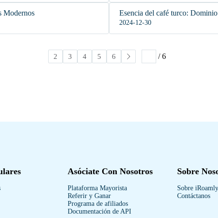
es Modernos
Esencia del café turco: Dominio 
2024-12-30
/ 6
1
2
3
4
5
6
ulares
Asóciate Con Nosotros
Sobre Nos
s
Plataforma Mayorista
Sobre iRoaml
Referir y Ganar
Contáctanos
Programa de afiliados
Documentación de API