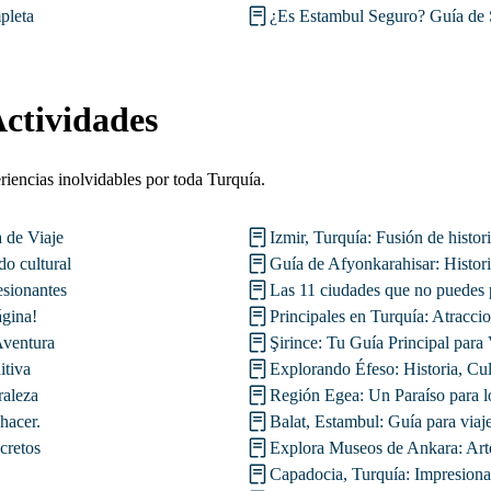
pleta
¿Es Estambul Seguro? Guía de 
ctividades
riencias inolvidables por toda Turquía.
 de Viaje
Izmir, Turquía: Fusión de histor
do cultural
Guía de Afyonkarahisar: Histori
esionantes
Las 11 ciudades que no puedes 
ágina!
Principales en Turquía: Atracci
Aventura
Şirince: Tu Guía Principal para
itiva
Explorando Éfeso: Historia, Cul
raleza
Región Egea: Un Paraíso para l
hacer.
Balat, Estambul: Guía para viaje
cretos
Explora Museos de Ankara: Arte
Capadocia, Turquía: Impresiona