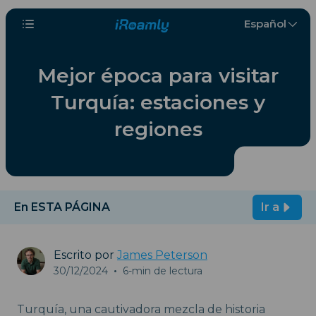
Español
Mejor época para visitar
Turquía: estaciones y
regiones
En ESTA PÁGINA
Ir a
Escrito por
James Peterson
30/12/2024
•
6-min de lectura
Turquía, una cautivadora mezcla de historia