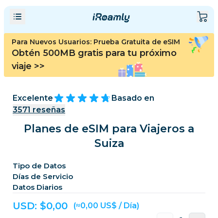
Para Nuevos Usuarios: Prueba Gratuita de eSIM
Obtén 500MB gratis para tu próximo
viaje
>>
Excelente
Basado en
3571
reseñas
Planes de eSIM para Viajeros a
Suiza
Tipo de Datos
Días de Servicio
Datos Diarios
USD: $
0,00
(≈0,00 US$ / Día)