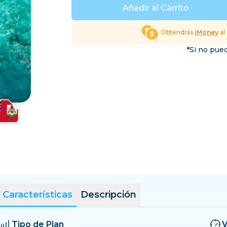
El Salvador
Estonia
Añadir al Carrito
Explorar Todos los Dest
Obtendrás
iMoney
al
*Si no pued
Características
Descripción
Tipo de Plan
V