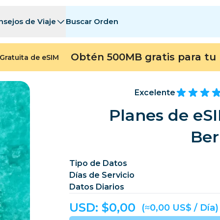
nsejos de Viaje
Buscar Orden
tinos
tinos
A - E
A - E
F - I
F - I
J - O
J - O
P - S
P - S
T - Z
T - Z
Obtén 500MB gratis para tu 
Gratuita de eSIM
Argelia
China
Andorra
Europa
Armenia
Aruba
Excelente
Baréin
Bangladés
Planes de eSI
Bermudas
Bosn
Be
Camboya
Camerún
Chile
China
Tipo de Datos
Días de Servicio
ngo
Costa Rica
Costa de Marfil
Datos Diarios
heca
Dinamarca
Dominica
USD: $
0,00
(≈0,00 US$ / Día)