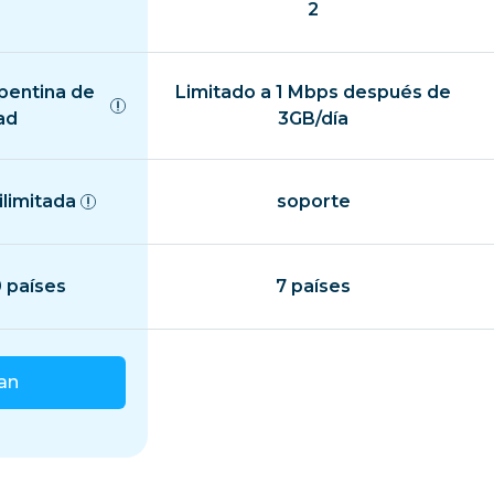
2
epentina de
Limitado a 1 Mbps después de
ad
3GB/día
ilimitada
soporte
 países
7 países
lan