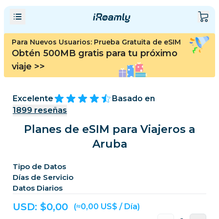
Para Nuevos Usuarios: Prueba Gratuita de eSIM
Obtén 500MB gratis para tu próximo
viaje
>>
Excelente
Basado en
1899
reseñas
Planes de eSIM para Viajeros a
Aruba
Tipo de Datos
Días de Servicio
Datos Diarios
USD: $
0,00
(≈0,00 US$ / Día)