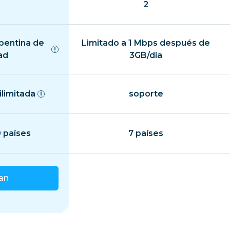
2
epentina de
Limitado a 1 Mbps después de
ad
3GB/día
ilimitada
soporte
 países
7 países
lan