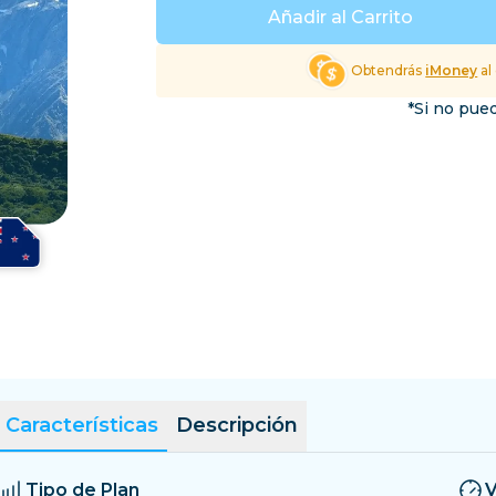
El Salvador
Estonia
Añadir al Carrito
Explorar Todos los Dest
Obtendrás
iMoney
al
*Si no pued
Características
Descripción
Tipo de Plan
V