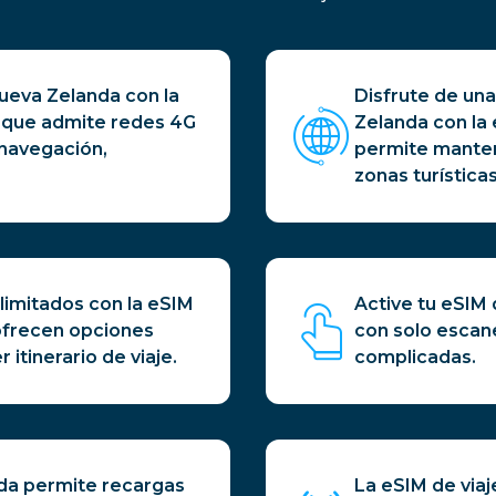
eva Zelanda con la
Disfrute de un
, que admite redes 4G
Zelanda con la 
 navegación,
permite manten
zonas turística
 Ilimitados con la eSIM
Active tu eSIM
 ofrecen opciones
con solo escan
 itinerario de viaje.
complicadas.
nda permite recargas
La eSIM de via