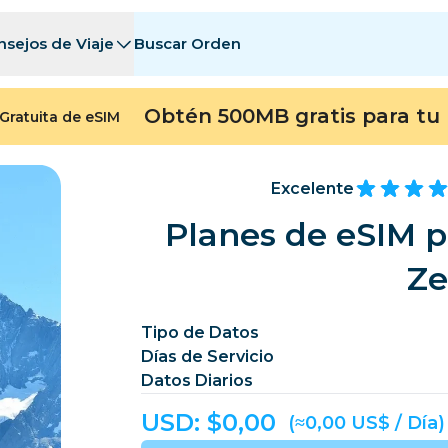
nsejos de Viaje
Buscar Orden
tinos
tinos
A - E
A - E
F - I
F - I
J - O
J - O
P - S
P - S
T - Z
T - Z
Obtén 500MB gratis para tu 
Gratuita de eSIM
Argelia
China
Andorra
Europa
Armenia
Aruba
Excelente
Baréin
Bangladés
Planes de eSIM p
Bermudas
Bosn
Ze
Camboya
Camerún
Chile
China
Tipo de Datos
Días de Servicio
ngo
Costa Rica
Costa de Marfil
Datos Diarios
heca
Dinamarca
Dominica
USD: $
0,00
(≈0,00 US$ / Día)