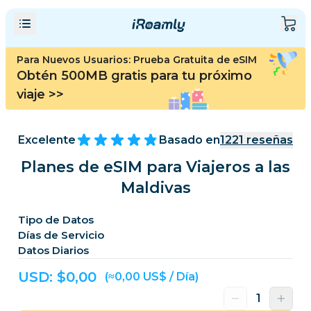
Para Nuevos Usuarios: Prueba Gratuita de eSIM
Obtén 500MB gratis para tu próximo
viaje
>>
Excelente
Basado en
1221
reseñas
Planes de eSIM para Viajeros a las
Maldivas
Tipo de Datos
Días de Servicio
Datos Diarios
USD: $
0,00
(≈0,00 US$ / Día)