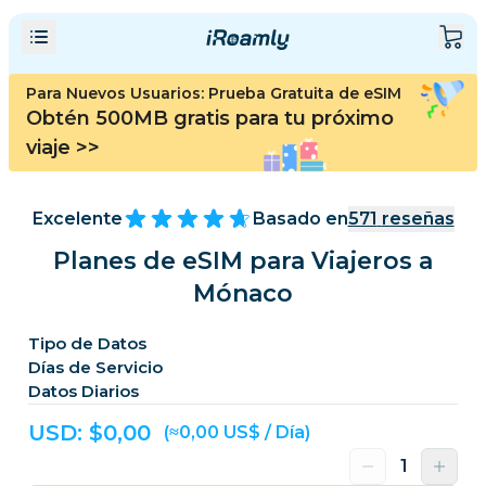
Para Nuevos Usuarios: Prueba Gratuita de eSIM
Obtén 500MB gratis para tu próximo
viaje
>>
Excelente
Basado en
571
reseñas
Planes de eSIM para Viajeros a
Mónaco
Tipo de Datos
Días de Servicio
Datos Diarios
USD: $
0,00
(≈0,00 US$ / Día)