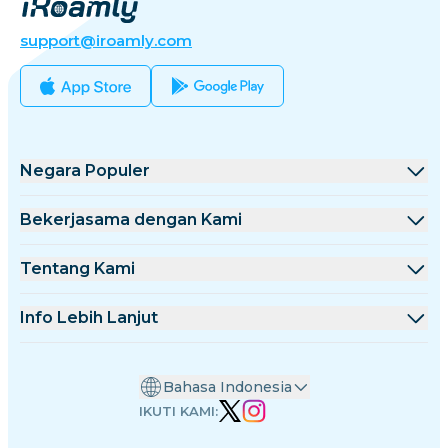
support@iroamly.com
Negara Populer
Amerika Serikat
Bekerjasama dengan Kami
Inggris Raya
Platform Grosir
Tentang Kami
Turki
Program Afiliasi
Tentang iRoamly
Info Lebih Lanjut
Prancis
Dokumentasi API
Hubungi Kami
Pusat Dukungan
Thailand
Bahasa Indonesia
Kalkulator Data
Jepang
IKUTI KAMI:
Ulasan eSIM
Italia