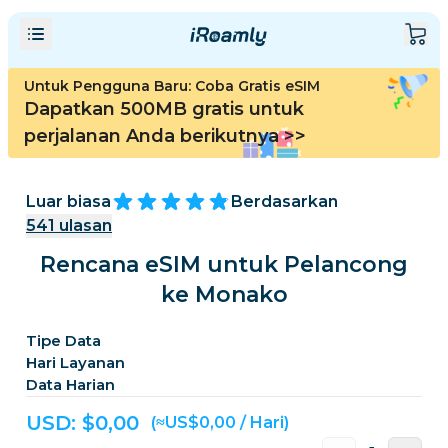
Untuk Pengguna Baru: Coba Gratis eSIM
Dapatkan 500MB gratis untuk
perjalanan Anda berikutnya
>>
Luar biasa
Berdasarkan
541
ulasan
Rencana eSIM untuk Pelancong
ke Monako
Tipe Data
Hari Layanan
Data Harian
USD: $
0,00
(≈US$0,00 / Hari)