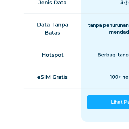
Jenis Data
3
Data Tanpa
tanpa penurunan
mendad
Batas
Hotspot
Berbagi tanp
eSIM Gratis
100+ ne
Lihat P