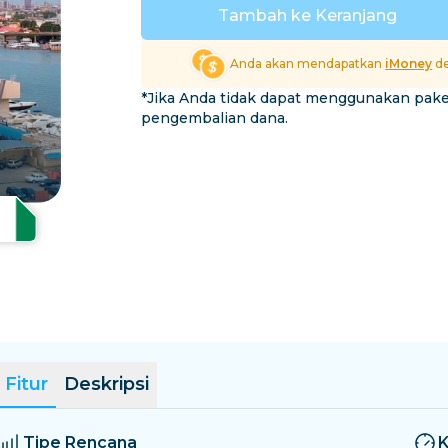
El Salvador
Estonia
Tambah ke Keranjang
Jelajahi Semua Destina
Anda akan mendapatkan
iMoney
de
*Jika Anda tidak dapat menggunakan pak
pengembalian dana.
Fitur
Deskripsi
Tipe Rencana
K