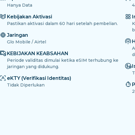
Hanya Data
4
Kebijakan Aktivasi
I
Pastikan aktivasi dalam 60 hari setelah pembelian.
K
b
Jaringan
H
Glo Mobile / Airtel
A
KEBIJAKAN KEABSAHAN
d
Periode validitas dimulai ketika eSIM terhubung ke
I
jaringan yang didukung.
T
eKTY (Verifikasi Identitas)
P
Tidak Diperlukan
2