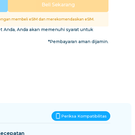
Eswatini
Beli Sekarang
si
ngan membeli eSIM dan merekomendasikan eSIM.
et Anda, Anda akan memenuhi syarat untuk
*Pembayaran aman dijamin.
Periksa Kompatibilitas
ecepatan