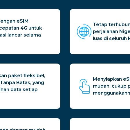
 dengan eSIM
Tetap terhubu
ecepatan 4G untuk
perjalanan Nige
asi lancar selama
luas di seluruh
n paket fleksibel,
Menyiapkan eSI
 Tanpa Batas, yang
mudah: cukup p
han data setiap
menggunakanny