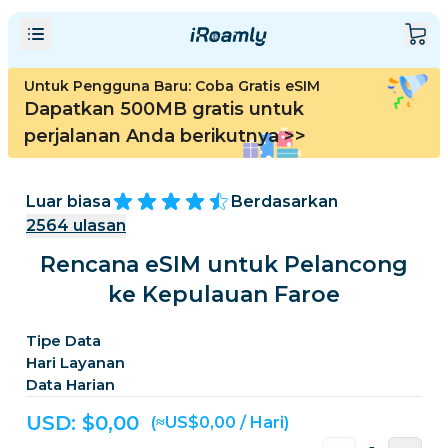
Untuk Pengguna Baru: Coba Gratis eSIM
Dapatkan 500MB gratis untuk
perjalanan Anda berikutnya
>>
Luar biasa
Berdasarkan
2564
ulasan
Rencana eSIM untuk Pelancong
ke Kepulauan Faroe
Tipe Data
Hari Layanan
Data Harian
USD: $
0,00
(≈US$0,00 / Hari)