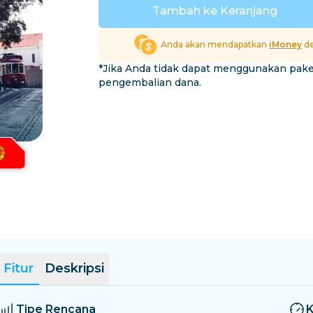
El Salvador
Estonia
Tambah ke Keranjang
Jelajahi Semua Destina
Anda akan mendapatkan
iMoney
de
*Jika Anda tidak dapat menggunakan pak
pengembalian dana.
Fitur
Deskripsi
Tipe Rencana
K