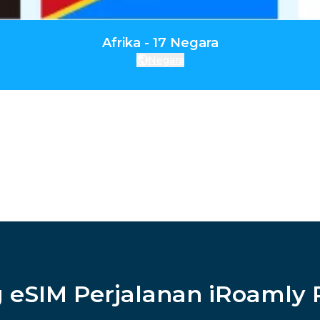
Afrika - 17 Negara
Negara
 eSIM Perjalanan iRoamly 