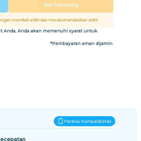
Eswatini
Beli Sekarang
si
ngan membeli eSIM dan merekomendasikan eSIM.
et Anda, Anda akan memenuhi syarat untuk
*Pembayaran aman dijamin.
Periksa Kompatibilitas
ecepatan