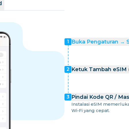
d
Buka Pengaturan → Se
1
Ketuk Tambah eSIM (
2
Pindai Kode QR / Mas
3
Instalasi eSIM memerluk
Wi-Fi yang cepat.