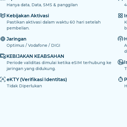
Hanya data, Data, SMS & panggilan
4
Kebijakan Aktivasi
I
Pastikan aktivasi dalam waktu 60 hari setelah
K
pembelian.
b
Jaringan
H
Optimus / Vodafone / DIGI
A
d
KEBIJAKAN KEABSAHAN
I
Periode validitas dimulai ketika eSIM terhubung ke
jaringan yang didukung.
T
eKTY (Verifikasi Identitas)
P
Tidak Diperlukan
H