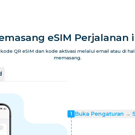
emasang eSIM Perjalanan 
ode QR eSIM dan kode aktivasi melalui email atau di h
memasang.
d
Buka Pengaturan → Se
1