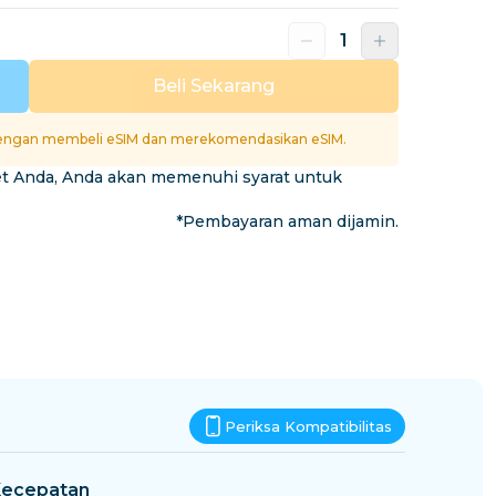
Eswatini
si
Beli Sekarang
ngan membeli eSIM dan merekomendasikan eSIM.
et Anda, Anda akan memenuhi syarat untuk
*Pembayaran aman dijamin.
Periksa Kompatibilitas
ecepatan