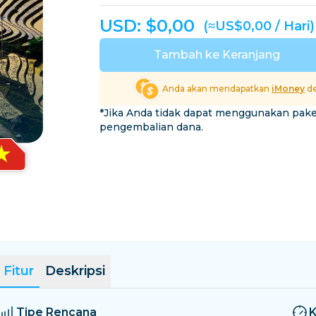
El Salvador
Estonia
USD: $
0,00
(≈US$0,00 / Hari)
Jelajahi Semua Destina
Tambah ke Keranjang
Anda akan mendapatkan
iMoney
de
*Jika Anda tidak dapat menggunakan pak
pengembalian dana.
Fitur
Deskripsi
Tipe Rencana
K