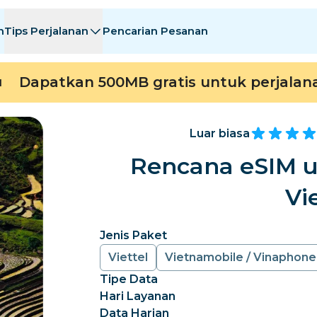
n
Tips Perjalanan
Pencarian Pesanan
asi
asi
A - E
A - E
F - I
F - I
J - O
J - O
P - S
P - S
T - Z
T - Z
Dapatkan 500MB gratis untuk perjalan
M
Aljazair
Cina
Andorra
Eropa
Armenia
Aruba
Luar biasa
Bahrain
Bangladesh
Rencana eSIM u
Bermuda
Bosnia dan Herzego
Vi
Kamboja
Kamerun
Cile
Cina
Jenis Paket
Viettel
Vietnamobile / Vinaphone
Kosta Rika
Pantai Gading
Tipe Data
ko
Denmark
Dominika
Hari Layanan
Data Harian