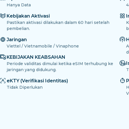
Hanya Data
4
Kebijakan Aktivasi
I
Pastikan aktivasi dilakukan dalam 60 hari setelah
K
pembelian.
b
Jaringan
H
Viettel / Vietnamobile / Vinaphone
A
d
KEBIJAKAN KEABSAHAN
I
Periode validitas dimulai ketika eSIM terhubung ke
jaringan yang didukung.
T
eKTY (Verifikasi Identitas)
P
Tidak Diperlukan
H
V