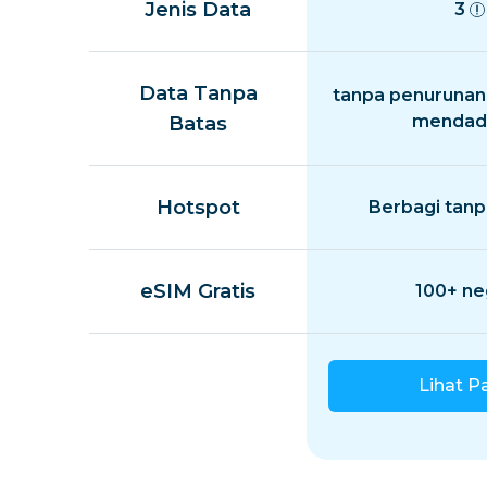
Jenis Data
3
Data Tanpa
tanpa penurunan
mendad
Batas
Hotspot
Berbagi tanp
eSIM Gratis
100+ ne
Lihat P