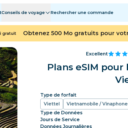
t
Conseils de voyage
Rechercher une commande
stinations
stinations
A - E
A - E
F - I
F - I
J - O
J - O
P - S
P - S
T - Z
T - Z
Obtenez 500 Mo gratuits pour vot
i gratuit
Algérie
Chine
Andorre
Europe
Arménie
Aruba
Excellent
Bahreïn
Bangladesh
Plans eSIM pour 
Bermudes
Bosnie-Herzég
Vi
Cambodge
Cameroun
Chili
Chine
Type de forfait
Viettel
Vietnamobile / Vinaphone
Repubblica del Congo
Costa Rica
Côte d’Ivoire
Type de Données
République tchèque
Danemark
Dominique
Jours de Service
Données Journalières