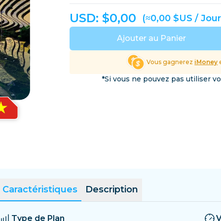
Salvador
Estonie
USD: $
0,00
(≈0,00 $US / Jour
Explorer toutes les destin
Ajouter au Panier
Vous gagnerez
iMoney
e
*Si vous ne pouvez pas utiliser v
Caractéristiques
Description
Type de Plan
V