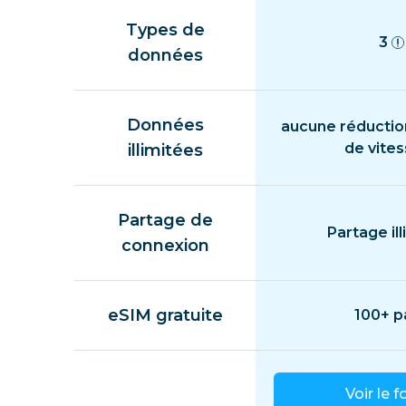
Types de
3
données
Données
aucune réductio
de vite
illimitées
Partage de
Partage ill
connexion
eSIM gratuite
100+ p
Voir le f