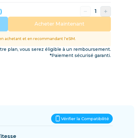
Eswatini
)
ations
Acheter Maintenant
n achetant et en recommandant l'eSIM.
otre plan, vous serez éligible à un remboursement.
*Paiement sécurisé garanti.
Vérifier la Compatibilité
itesse