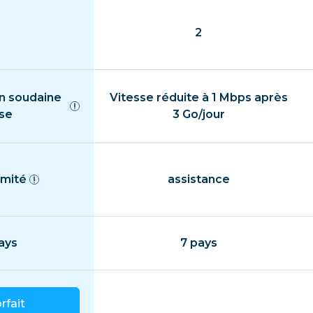
2
n soudaine
Vitesse réduite à 1 Mbps après
sse
3 Go/jour
imité
assistance
ays
7 pays
orfait