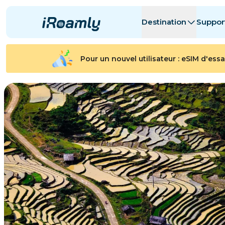
Destination
Suppor
eSIMs locales
Itinéraire
Toutes les de
Toutes les de
Pour un nouvel utilisateur : eSIM d'essa
Albanie
Canada
eSIMs régionales
Argentine
Azerbaïdjan
Belgique
Bulgarie
Tchad